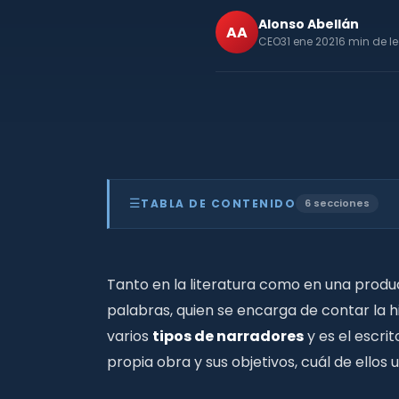
Alonso Abellán
AA
CEO
31 ene 2021
6 min de l
☰
TABLA DE CONTENIDO
6 secciones
Tipos de narradores en películas y litera
01
Narrador en primera persona o protagon
02
Tipos de narrador en primera persona
Tanto en la literatura como en una produ
03
Narrador en segunda persona
04
palabras, quien se encarga de contar la h
Tipos de Narrador en Segunda Persona
05
Narrador Omnisciente (tercera persona
varios
tipos de narradores
y es el escri
06
propia obra y sus objetivos, cuál de ellos 