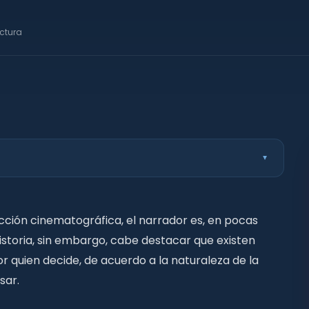
ectura
▲
tura
ista
cción cinematográfica, el narrador es, en pocas
istoria, sin embargo, cabe destacar que existen
)
tor quien decide, de acuerdo a la naturaleza de la
usar.