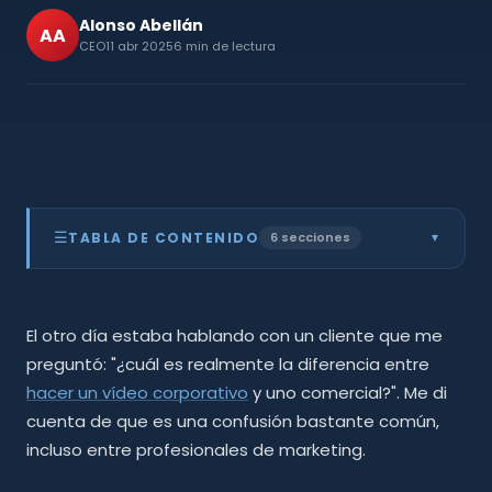
Alonso Abellán
AA
CEO
11 abr 2025
6 min de lectura
☰
TABLA DE CONTENIDO
6 secciones
▲
El vídeo corporativo: tu carta de presentación
01
al mundo
El otro día estaba hablando con un cliente que me
El video comercial: acción e impacto
02
inmediato
preguntó: "¿cuál es realmente la diferencia entre
Los beneficios del vídeo corporativo:
03
hacer un vídeo corporativo
y uno comercial?". Me di
construyendo legado
Los beneficios del video comercial: resultados
cuenta de que es una confusión bastante común,
04
tangibles
incluso entre profesionales de marketing.
Diferencias fundamentales que debes
05
considerar