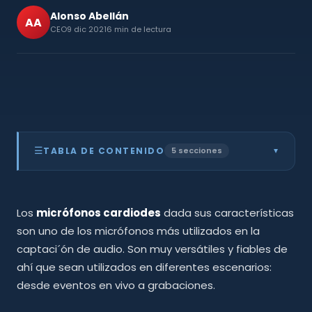
Alonso Abellán
AA
CEO
9 dic 2021
6 min de lectura
☰
TABLA DE CONTENIDO
5 secciones
▲
¿Qué es un micrófono cardioide?
01
Diagrama polar de un micrófono cardioide
02
Los
micrófonos cardiodes
¿Cuándo se utilizan los micrófonos cardioides?
dada sus características
03
Diferencia entre micrófono Cardioide y
04
son uno de los micrófonos más utilizados en la
Omnidireccional
captaci´ón de audio. Son muy versátiles y fiables de
Mejores micrófonos cardioides: Calidad Vs
05
Precio
ahí que sean utilizados en diferentes escenarios:
desde eventos en vivo a grabaciones.