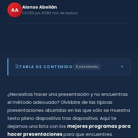
Alonso Abellán
AA
CEO
30 jun 2018
2 min de lectura
☰
TABLA DE CONTENIDO
6 secciones
▲
PowerPoint
01
Google Slides
02
¿Necesitas hacer una presentación y no encuentras
Canva
03
Knovio
04
el método adecuado? Olvídate de las típicas
Prezi
05
presentaciones aburridas en las que sólo se muestra
Impress.js
06
texto plano diapositiva tras diapositiva. Aquí te
dejamos una lista con los
mejores programas para
hacer presentaciones
para que encuentres