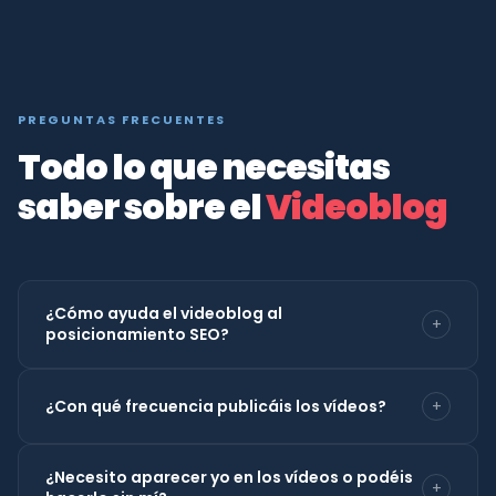
PREGUNTAS FRECUENTES
Todo lo que necesitas
saber sobre el
Videoblog
¿Cómo ayuda el videoblog al
+
posicionamiento SEO?
Google prioriza páginas con vídeo embebido
¿Con qué frecuencia publicáis los vídeos?
+
porque
aumentan el tiempo de permanencia
, una
señal de calidad clave para el algoritmo. Además,
La cadencia óptima para el videoblog es
de 1 a 4
cada vídeo en YouTube genera un resultado
¿Necesito aparecer yo en los vídeos o podéis
vídeos al mes
. En el plan Starter producimos 2
+
adicional indexable en búsquedas. Optimizamos