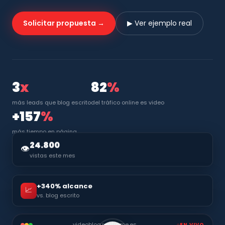
Solicitar propuesta →
▶ Ver ejemplo real
3
x
82
%
más leads que blog escrito
del tráfico online es video
+157
%
más tiempo en página
24.800
👁
vistas este mes
+340% alcance
📈
vs. blog escrito
videoblog.redframe.es
EN VIVO