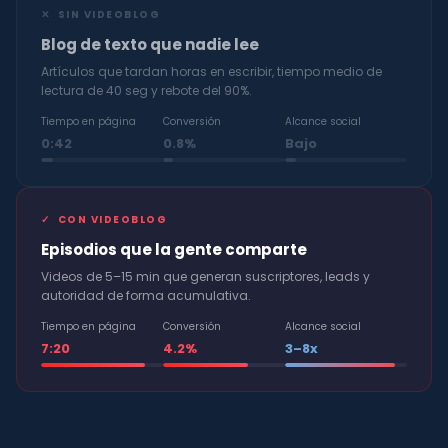
✕ SIN VIDEOBLOG
Blog de texto que nadie lee
Artículos que tardan horas en escribir, tiempo medio de
lectura de 40 seg y rebote del 90%.
Tiempo en página
Conversión
Alcance social
0:42
0.8%
Bajo
✓ CON VIDEOBLOG
Episodios que la gente comparte
Videos de 5–15 min que generan suscriptores, leads y
autoridad de forma acumulativa.
Tiempo en página
Conversión
Alcance social
7:20
4.2%
3–8x